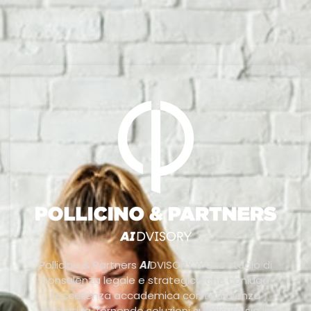
Pollicino & Partners
AI
DVISORY è uno studio di
consulenza legale e strategica che coniuga
l’eccellenza accademica con l’efficienza
operativa, fornendo soluzioni su misura sia in