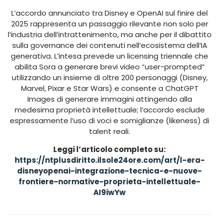
L’accordo annunciato tra Disney e OpenAI sul finire del
2025 rappresenta un passaggio rilevante non solo per
l’industria dell’intrattenimento, ma anche per il dibattito
sulla governance dei contenuti nell’ecosistema dell’IA
generativa. L’intesa prevede un licensing triennale che
abilita Sora a generare brevi video “user-prompted”
utilizzando un insieme di oltre 200 personaggi (Disney,
Marvel, Pixar e Star Wars) e consente a ChatGPT
Images di generare immagini attingendo alla
medesima proprietà intellettuale; l’accordo esclude
espressamente l’uso di voci e somiglianze (likeness) di
talent reali.
Leggi l’articolo completo su:
https://ntplusdiritto.ilsole24ore.com/art/l-era-
disneyopenai-integrazione-tecnica-e-nuove-
frontiere-normative-proprieta-intellettuale-
AI9iwYw