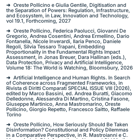
Oreste Pollicino e Giulia Gentile, Digitisation and
the Separation of Powers: Regulation, Infrastructure,
and Ecosystem, in Law, Innovation and Technology,
vol 19.1, Forthcoming, 2027
Oreste Pollicino, Federica Paolucci, Giovanni De
Gregorio, Andrea Cosentini, Andrea Ermellino, Dario
Fontanella, Nicole Inverardi, Ilaria Penco, Daniele
Regoli, Silvia Tessaro Trapani, Embedding
Proportionality in the Fundamental Rights Impact
Assessment, in Jonas Breuer, Dara Hallinan (eds.),
Data Protection, Privacy and Artificial Intelligence,
Volume 18: The World is Watching, Bloomsbury, 2026
Artificial Intelligence and Human Rights. In Search
of Coherence across Fragmented Frameworks, in
Rivista di Diritti Comparati SPECIAL ISSUE VIII (2026),
edited by Marco Bassini, ed. Andrea Buratti, Giacomo
Delledonne, Alessandra Di Martino, Cristina Fasone,
Giuseppe Martinico, Anna Mastromarino, Oreste
Pollicino, Giorgio Repetto, Francesco Saitto, Raffaele
Torino
Oreste Pollicino, How Seriously Should Be Taken
Disinformation? Constitutional and Policy Dilemmas
in a Comparative Perspective, in R. Mastroianni e C.