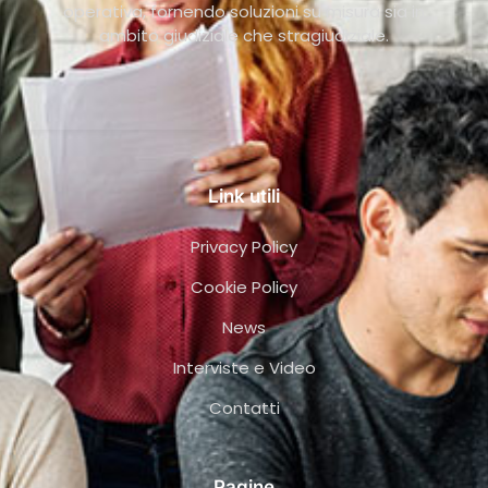
operativa, fornendo soluzioni su misura sia in
ambito giudiziale che stragiudiziale.
Link utili
Privacy Policy
Cookie Policy
News
Interviste e Video
Contatti
Pagine