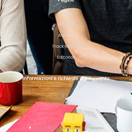
Team
Attività
Awards
Track Record
Editoriali
Informazioni e richieste di intervento
C.so di Porta Nuova 15, 20121 - Milano