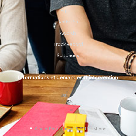
Équipe
Activités
Awards
Track Record
Éditoriaux
Informations et demandes d’intervention
C.so di Porta Nuova 15, 20121 - Milano