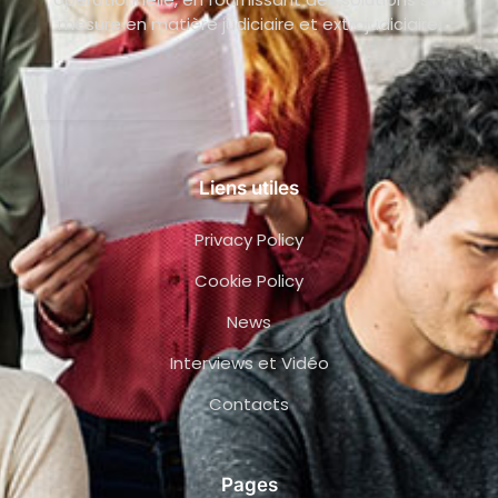
mesure en matière judiciaire et extrajudiciaire.
Liens utiles
Privacy Policy
Cookie Policy
News
Interviews et Vidéo
Contacts
Pages