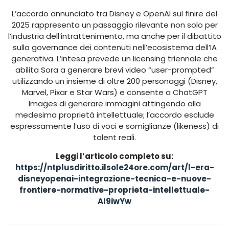
L’accordo annunciato tra Disney e OpenAI sul finire del
2025 rappresenta un passaggio rilevante non solo per
l’industria dell’intrattenimento, ma anche per il dibattito
sulla governance dei contenuti nell’ecosistema dell’IA
generativa. L’intesa prevede un licensing triennale che
abilita Sora a generare brevi video “user-prompted”
utilizzando un insieme di oltre 200 personaggi (Disney,
Marvel, Pixar e Star Wars) e consente a ChatGPT
Images di generare immagini attingendo alla
medesima proprietà intellettuale; l’accordo esclude
espressamente l’uso di voci e somiglianze (likeness) di
talent reali.
Leggi l’articolo completo su:
https://ntplusdiritto.ilsole24ore.com/art/l-era-
disneyopenai-integrazione-tecnica-e-nuove-
frontiere-normative-proprieta-intellettuale-
AI9iwYw