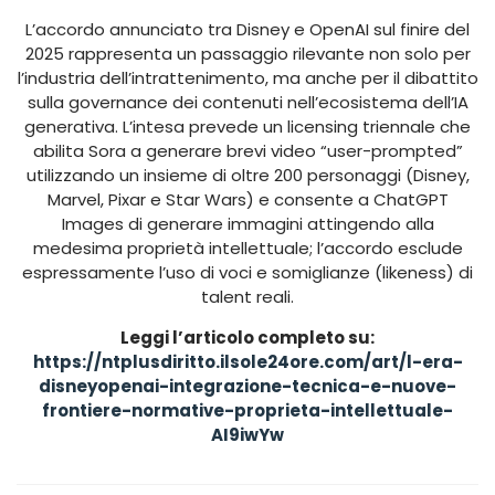
L’accordo annunciato tra Disney e OpenAI sul finire del
2025 rappresenta un passaggio rilevante non solo per
l’industria dell’intrattenimento, ma anche per il dibattito
sulla governance dei contenuti nell’ecosistema dell’IA
generativa. L’intesa prevede un licensing triennale che
abilita Sora a generare brevi video “user-prompted”
utilizzando un insieme di oltre 200 personaggi (Disney,
Marvel, Pixar e Star Wars) e consente a ChatGPT
Images di generare immagini attingendo alla
medesima proprietà intellettuale; l’accordo esclude
espressamente l’uso di voci e somiglianze (likeness) di
talent reali.
Leggi l’articolo completo su:
https://ntplusdiritto.ilsole24ore.com/art/l-era-
disneyopenai-integrazione-tecnica-e-nuove-
frontiere-normative-proprieta-intellettuale-
AI9iwYw