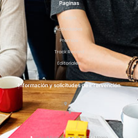
Paginas
Equipo
Actividades
Premios
Track Record
Editoriales
Información y solicitudes de intervención
C.so di Porta Nuova 15, 20121 - Milano