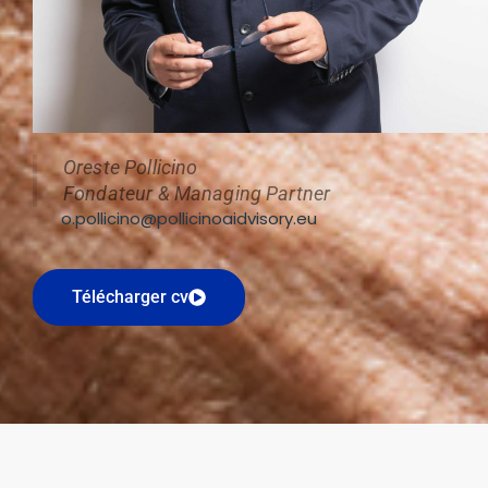
Oreste Pollicino
Fondateur & Managing Partner
o.pollicino@pollicinoaidvisory.eu
Télécharger cv