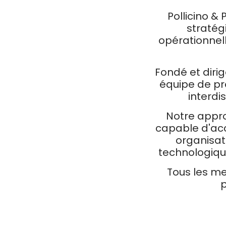
Pollicino &
stratég
opérationnell
Fondé et dirig
équipe de pr
interdi
Notre appro
capable d'acc
organisati
technologiqu
Tous les m
p