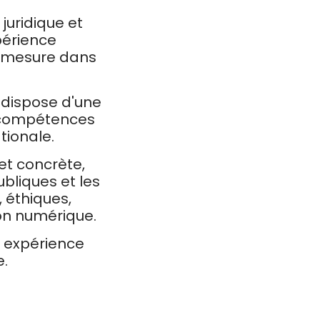
juridique et
périence
ur mesure dans
t dispose d'une
e compétences
tionale.
et concrète,
bliques et les
, éthiques,
on numérique.
 expérience
e.