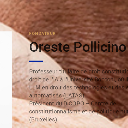
FONDATEUR
Oreste Pollicino
Professeur titulaire de droit constituti
droit de l'IA à l'Université Bocconi, où il
LLM en droit des technologies et des
automatisés (LATAS).
Président du DICOPO – Centre de
constitutionnalisme et de politique n
(Bruxelles).