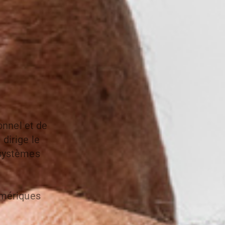
onnel et de
 dirige le
 systèmes
umériques