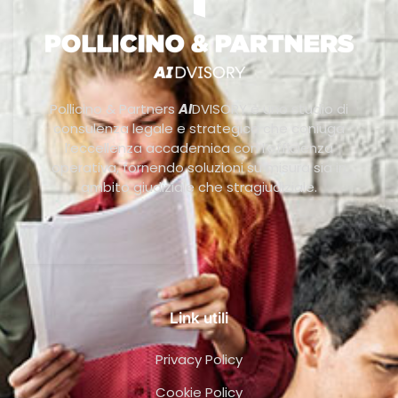
Pollicino & Partners
AI
DVISORY è uno studio di
consulenza legale e strategica che coniuga
l’eccellenza accademica con l’efficienza
operativa, fornendo soluzioni su misura sia in
ambito giudiziale che stragiudiziale.
Link utili
Privacy Policy
Cookie Policy