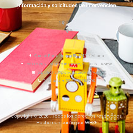
Información y solicitudes de intervención
C.so di Porta Nuova 15, 20121 - Milano
Piazza di S. Lorenzo in Lucina, 6, 00186 - Rome
o.pollicino@pollicinoaidvisory.eu
Teléfono: + 39 02 76388700
Copyright © 2026 . Todos los derechos reservados.
Hecho con cariño por
WHIG