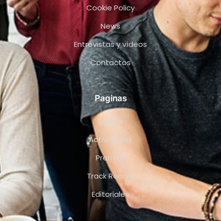
Cookie Policy
News
Entrevistas y vídeos
Contactos
Paginas
Equipo
Actividades
Premios
Track Record
Editoriales