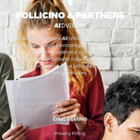
Pollicino & Partners
AI
DVISORY es una firma de
consultoría legal y estratégica que combina la
excelencia académica con la eficiencia
operativa, brindando soluciones a medida
tanto en asuntos judiciales como
extrajudiciales.
Enlaces útiles
Privacy Policy