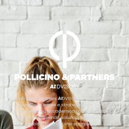
Pollicino & Partners
AI
DVISORY è uno studio di
consulenza legale e strategica che coniuga
l’eccellenza accademica con l’efficienza
operativa, fornendo soluzioni su misura sia in
ambito giudiziale che stragiudiziale.