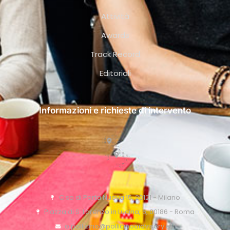
Attività
Awards
Track Record
Editoriali
Informazioni e richieste di intervento
C.so di Porta Nuova 15, 20121 - Milano
Piazza di S. Lorenzo in Lucina, 6, 00186 - Roma
o.pollicino@pollicinoaidvisory.eu