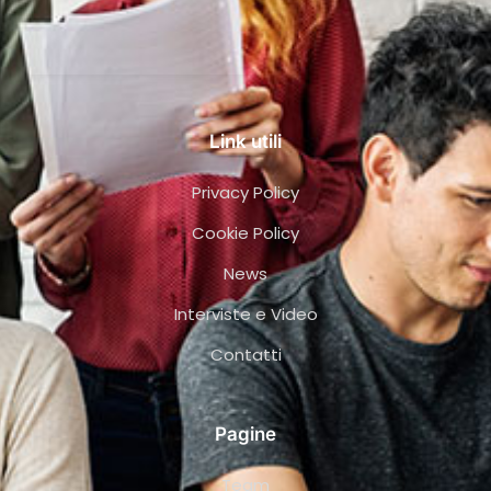
Link utili
Privacy Policy
Cookie Policy
News
Interviste e Video
Contatti
Pagine
Team