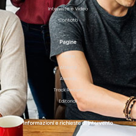
Interviste e Video
Contatti
Pagine
Team
Attività
Awards
Track Record
Editoriali
Informazioni e richieste di intervento