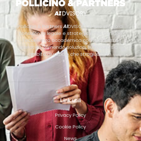
Pollicino & Partners
AI
DVISORY è uno studio di
consulenza legale e strategica che coniuga
l’eccellenza accademica con l’efficienza
operativa, fornendo soluzioni su misura sia in
ambito giudiziale che stragiudiziale.
Link utili
Privacy Policy
Cookie Policy
News