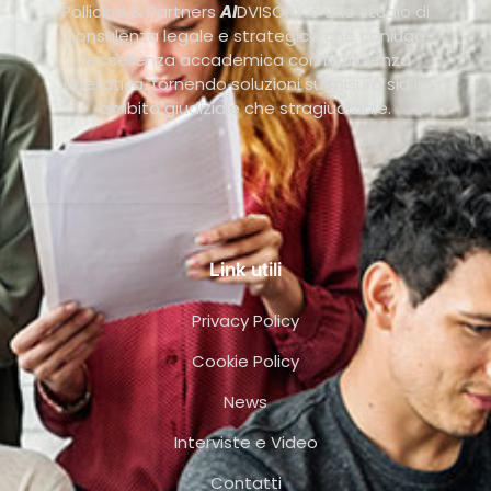
Pollicino & Partners
AI
DVISORY è uno studio di
consulenza legale e strategica che coniuga
l’eccellenza accademica con l’efficienza
operativa, fornendo soluzioni su misura sia in
ambito giudiziale che stragiudiziale.
Link utili
Privacy Policy
Cookie Policy
News
Interviste e Video
Contatti