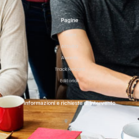
Pagine
Team
Attività
Awards
Track Record
Editoriali
Informazioni e richieste di intervento