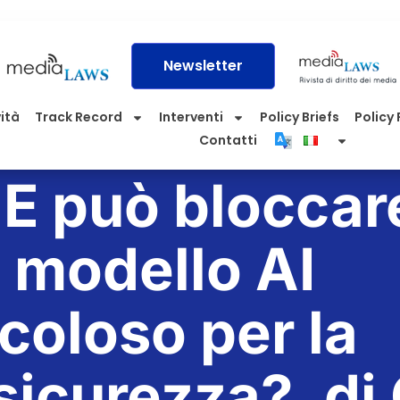
Newsletter
vità
Track Record
Interventi
Policy Briefs
Policy P
Contatti
UE può bloccar
 modello AI
coloso per la
sicurezza?, di 