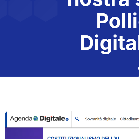
Poll
Digit