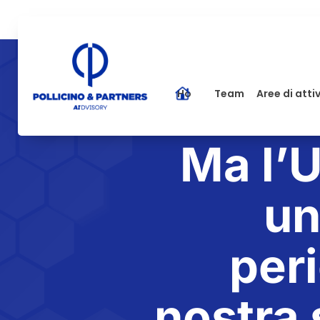
Home
Team
Aree di atti
Ma l’
un
peri
nostra 