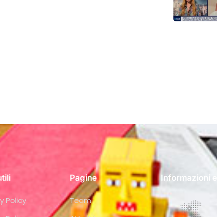
tili
Pagine
Informazioni e
y Policy
Team