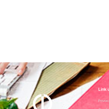
Link u
Privac