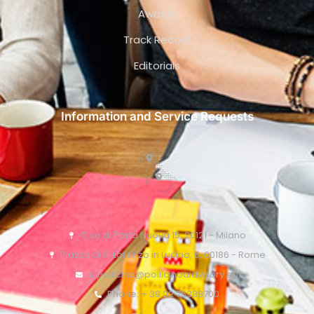
Awards
Track Record
Editorials
Information and Service Requests
C.so di Porta Nuova 15, 20121 - Milano
Piazza di S. Lorenzo in Lucina, 6, 00186 - Rome
o.pollicino@pollicinoaidvisory.eu
Phone: + 39 02 76388700