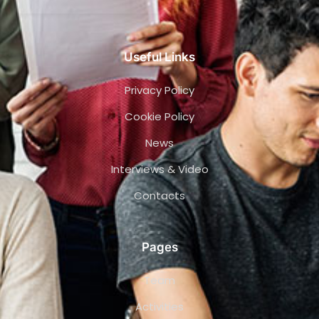
Useful Links
Privacy Policy
Cookie Policy
News
Interviews & Video
Contacts
Pages
Team
Activities