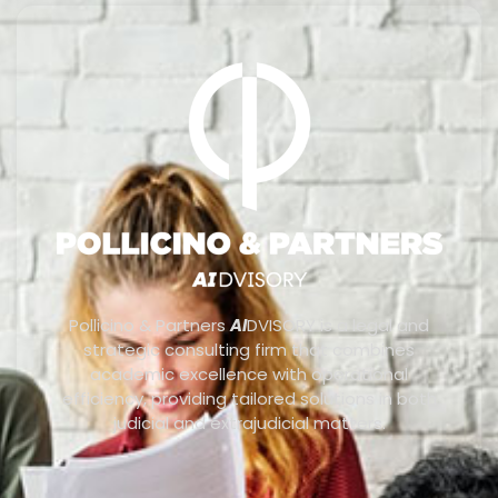
Pollicino & Partners
AI
DVISORY is a legal and
strategic consulting firm that combines
academic excellence with operational
efficiency, providing tailored solutions in both
judicial and extrajudicial matters.