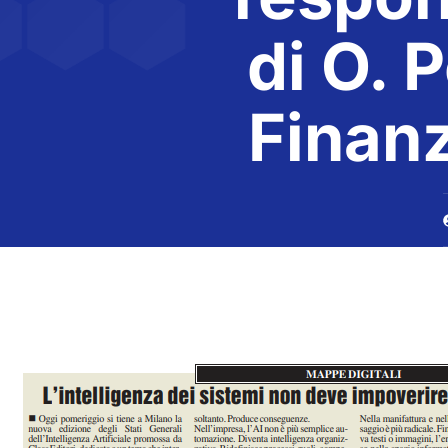
di O. 
Finan