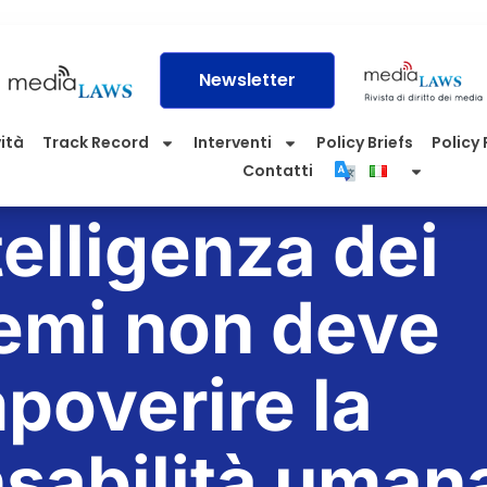
Newsletter
vità
Track Record
Interventi
Policy Briefs
Policy P
Contatti
telligenza dei
temi non deve
poverire la
sabilità uman