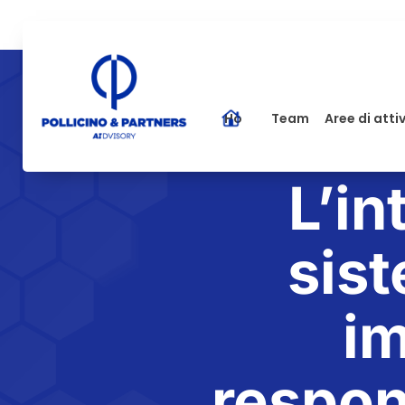
Home
Team
Aree di atti
L’in
sis
im
respon