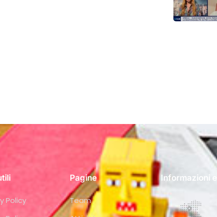
tili
Pagine
Informazioni e
y Policy
Team