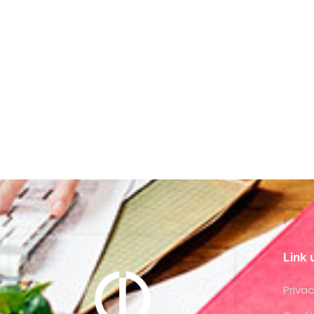
Link u
Privac