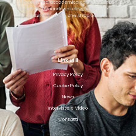
l’eccellenza accademica con l’efficienza
operativa, fornendo soluzioni su misura sia in
ambito giudiziale che stragiudiziale.
Link utili
Privacy Policy
Cookie Policy
News
Interviste e Video
Contatti