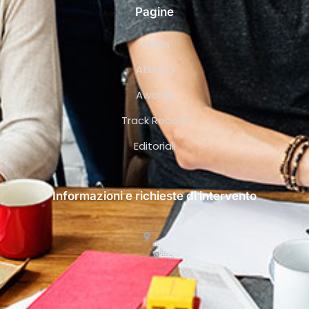
Pagine
Team
Attività
Awards
Track Record
Editoriali
Informazioni e richieste di intervento