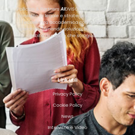
Pollicino & Partners
AI
DVISORY è uno studio di
consulenza legale e strategica che coniuga
l’eccellenza accademica con l’efficienza
operativa, fornendo soluzioni su misura sia in
ambito giudiziale che stragiudiziale.
Link utili
Privacy Policy
Cookie Policy
News
Interviste e Video