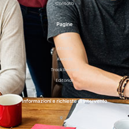
Contatti
Pagine
Team
Attività
Awards
Track Record
Editoriali
Informazioni e richieste di intervento