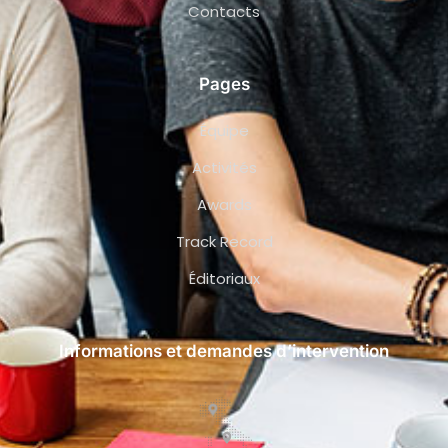
Contacts
Pages
Équipe
Activités
Awards
Track Record
Éditoriaux
Informations et demandes d’intervention