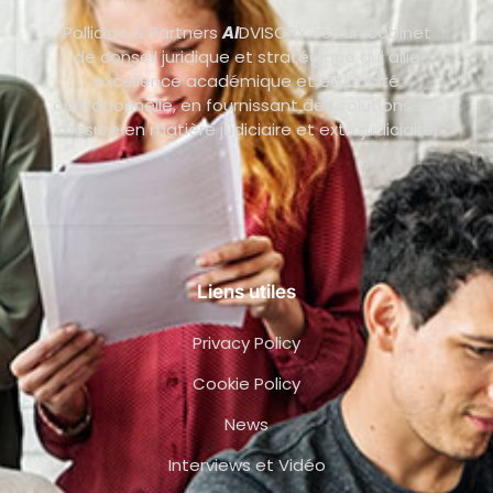
Pollicino & Partners
AI
DVISORY est un cabinet
de conseil juridique et stratégique qui allie
excellence académique et efficacité
opérationnelle, en fournissant des solutions sur
mesure en matière judiciaire et extrajudiciaire.
Liens utiles
Privacy Policy
Cookie Policy
News
Interviews et Vidéo