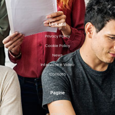
Link utili
Privacy Policy
Cookie Policy
News
Interviste e Video
Contatti
Pagine
Team
Attività