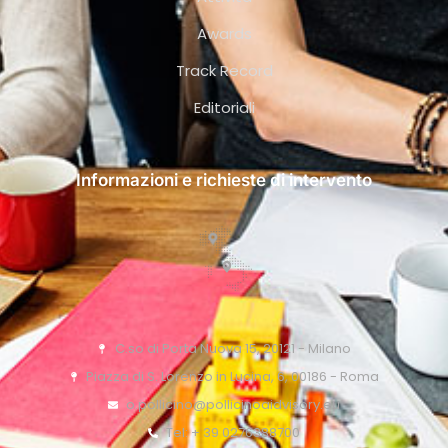
Awards
Track Record
Editoriali
Informazioni e richieste di intervento
C.so di Porta Nuova 15, 20121 - Milano
Piazza di S. Lorenzo in Lucina, 6, 00186 - Roma
o.pollicino@pollicinoaidvisory.eu
Tel: + 39 0276388700