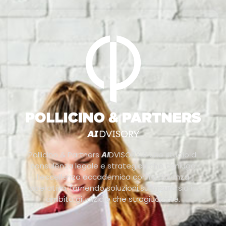
Pollicino & Partners
AI
DVISORY è uno studio di
consulenza legale e strategica che coniuga
l’eccellenza accademica con l’efficienza
operativa, fornendo soluzioni su misura sia in
ambito giudiziale che stragiudiziale.