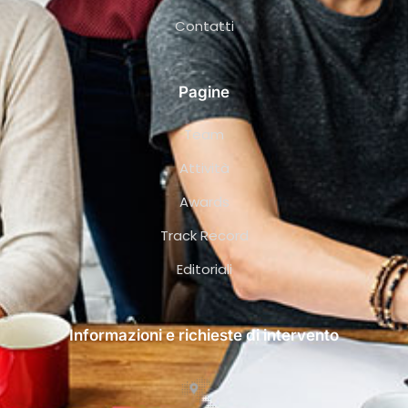
Contatti
Pagine
Team
Attività
Awards
Track Record
Editoriali
Informazioni e richieste di intervento