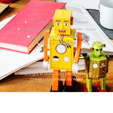
C.so di Porta Nuova 15, 20121 - Milano
Piazza di S. Lorenzo in Lucina, 6, 00186 - Roma
o.pollicino@pollicinoaidvisory.eu
Tel: + 39 0276388700
Copyright © 2026 . Tutti i diritti riservati.
Creato con amore da
WHIG