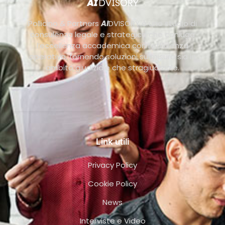
Pollicino & Partners
AI
DVISORY è uno studio di
consulenza legale e strategica che coniuga
l’eccellenza accademica con l’efficienza
operativa, fornendo soluzioni su misura sia in
ambito giudiziale che stragiudiziale.
Link utili
Privacy Policy
Cookie Policy
News
Interviste e Video