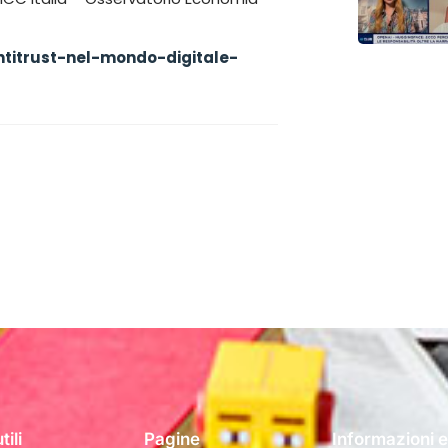
antitrust-nel-mondo-digitale-
tili
Pagine
Informazioni e