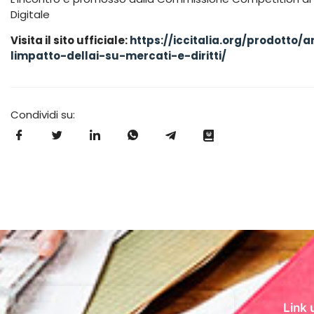
Digitale
Visita il sito ufficiale:
https://iccitalia.org/prodotto/
limpatto-dellai-su-mercati-e-diritti/
Condividi su:
Link u