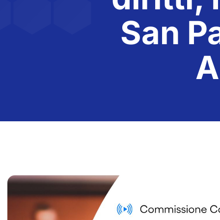
San Pa
A