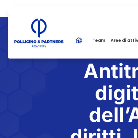
Home
Team
Aree di atti
Antit
digi
dell’
diritti,