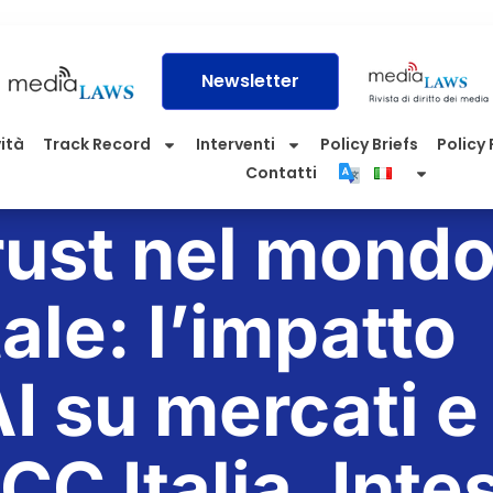
Newsletter
vità
Track Record
Interventi
Policy Briefs
Policy P
Contatti
rust nel mond
tale: l’impatto
AI su mercati e
 ICC Italia, Inte