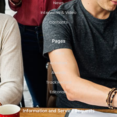
News
Interviews & Video
Contacts
Pages
Team
Activities
Awards
Track Record
Editorials
Information and Service Requests