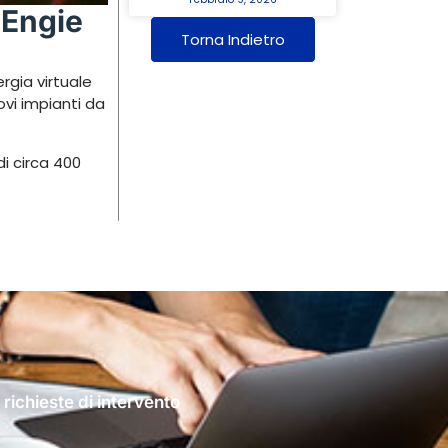
 Engie
Torna Indietro
rgia virtuale
vi impianti da
i circa 400
 richieste di intervento