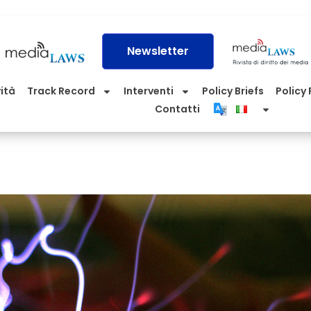
Newsletter
vità
Track Record
Interventi
Policy Briefs
Policy P
Contatti