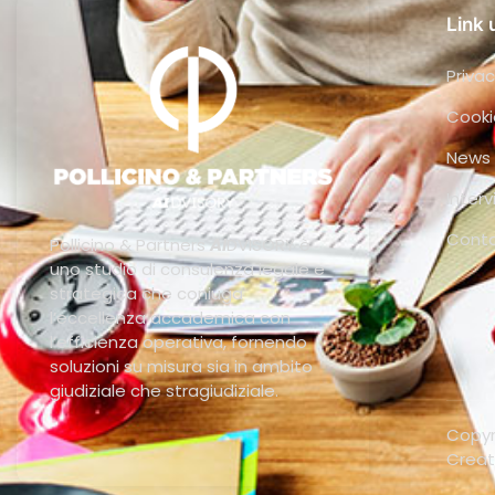
Link u
Privac
Cooki
News
Interv
Conta
Pollicino & Partners
AI
DVISORY è
uno studio di consulenza legale e
strategica che coniuga
l’eccellenza accademica con
l’efficienza operativa, fornendo
soluzioni su misura sia in ambito
giudiziale che stragiudiziale.
Copyri
Crea