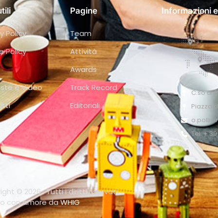
tili
Pagine
Informazioni e
y Policy
Team
e Policy
Attività
Awards
iste e Video
Track Record
C.so di 
tti
Editoriali
Piazza d
o.pollic
Tel: + 3
ght © 2026 . Tutti i diritti riservati.
to con amore da
WHIG