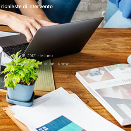
 richieste di intervento
Porta Nuova 15, 20121 - Milano
i S. Lorenzo in Lucina, 6, 00186 - Roma
ino@pollicinoaidvisory.eu
9 0276388700