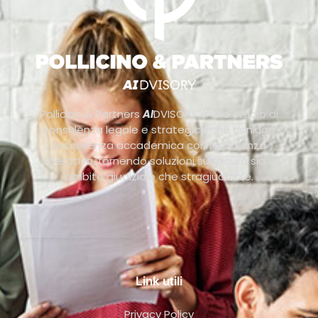
Pollicino & Partners
AI
DVISORY è uno studio di
consulenza legale e strategica che coniuga
l’eccellenza accademica con l’efficienza
operativa, fornendo soluzioni su misura sia in
ambito giudiziale che stragiudiziale.
Link utili
Privacy Policy