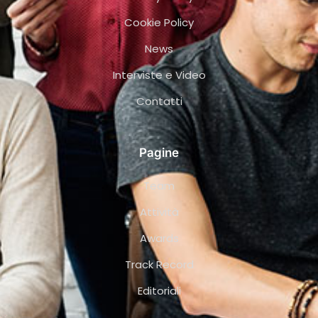
Cookie Policy
News
Interviste e Video
Contatti
Pagine
Team
Attività
Awards
Track Record
Editoriali