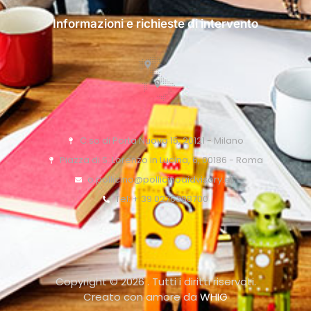
Informazioni e richieste di intervento
C.so di Porta Nuova 15, 20121 - Milano
Piazza di S. Lorenzo in Lucina, 6, 00186 - Roma
o.pollicino@pollicinoaidvisory.eu
Tel: + 39 0276388700
Copyright © 2026 . Tutti i diritti riservati.
Creato con amore da
WHIG