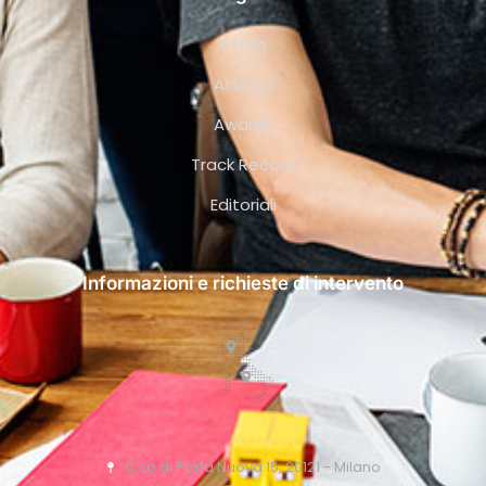
Team
Attività
Awards
Track Record
Editoriali
Informazioni e richieste di intervento
C.so di Porta Nuova 15, 20121 - Milano