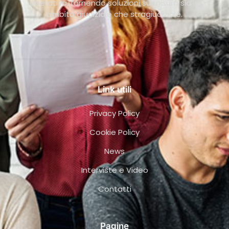
operativa, fornendo soluzioni su misura sia in
ambito giudiziale che stragiudiziale.
Link utili
Privacy Policy
Cookie Policy
News
Interviste e Video
Contatti
Pagine