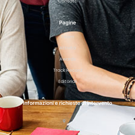
Contatti
Pagine
Team
Attività
Awards
Track Record
Editoriali
Informazioni e richieste di intervento