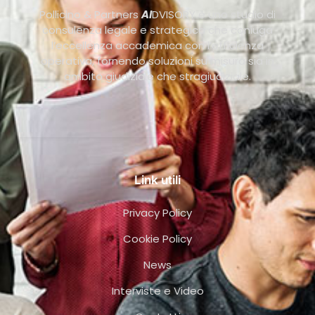
Pollicino & Partners
AI
DVISORY è uno studio di
consulenza legale e strategica che coniuga
l’eccellenza accademica con l’efficienza
operativa, fornendo soluzioni su misura sia in
ambito giudiziale che stragiudiziale.
Link utili
Privacy Policy
Cookie Policy
News
Interviste e Video