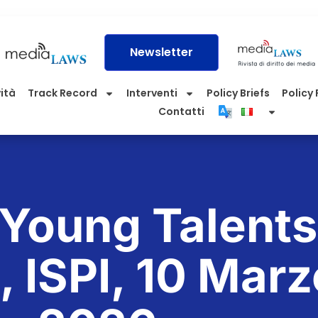
Newsletter
vità
Track Record
Interventi
Policy Briefs
Policy P
Contatti
Young Talents
, ISPI, 10 Marz