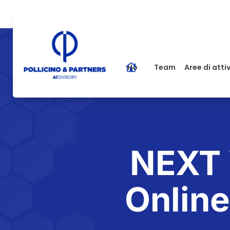
Home
Team
Aree di atti
NEXT 
Online