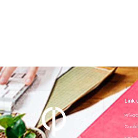
Link u
Privac
Cooki
News