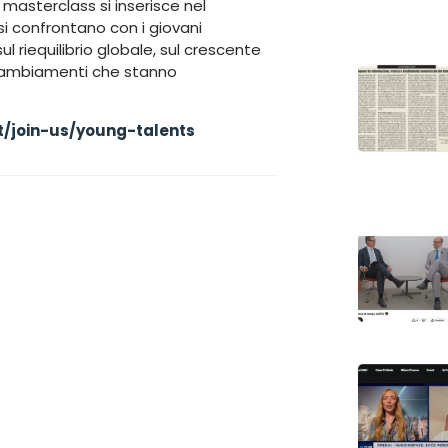
 masterclass si inserisce nel
 si confrontano con i giovani
l riequilibrio globale, sul crescente
di cambiamenti che stanno
xt/join-us/young-talents