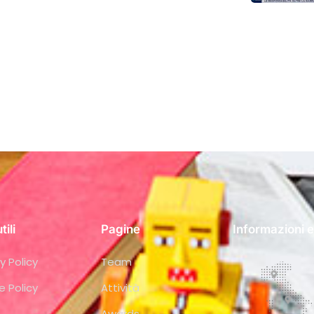
tili
Pagine
Informazioni e
y Policy
Team
e Policy
Attività
Awards