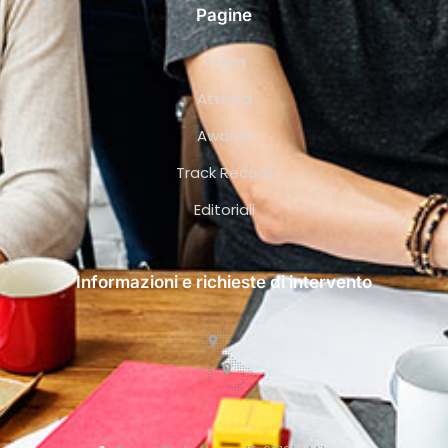
Pagine
Team
Attività
Awards
Track Record
Editoriali
Informazioni e richieste di intervento