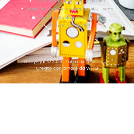
C.so di Porta Nuova 15, 20121 - Milano
Piazza di S. Lorenzo in Lucina, 6, 00186 - Roma
o.pollicino@pollicinoaidvisory.eu
Tel: + 39 0276388700
Copyright © 2026 . Tutti i diritti riservati.
Creato con amore da
WHIG