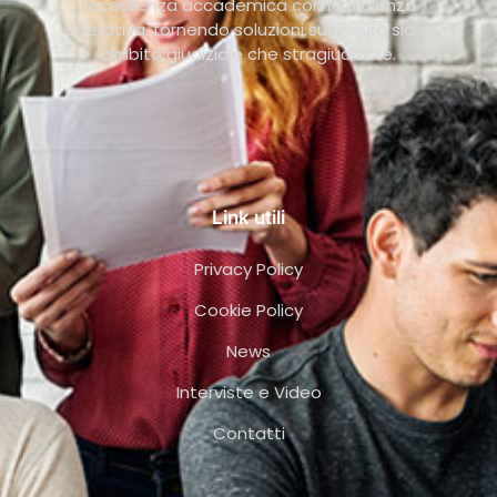
l’eccellenza accademica con l’efficienza
operativa, fornendo soluzioni su misura sia in
ambito giudiziale che stragiudiziale.
Link utili
Privacy Policy
Cookie Policy
News
Interviste e Video
Contatti