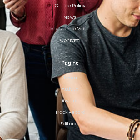
Cookie Policy
News
Interviste e Video
Contatti
Pagine
Team
Attività
Awards
Track Record
Editoriali