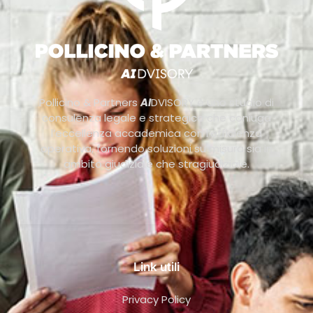
Pollicino & Partners
AI
DVISORY è uno studio di
consulenza legale e strategica che coniuga
l’eccellenza accademica con l’efficienza
operativa, fornendo soluzioni su misura sia in
ambito giudiziale che stragiudiziale.
Link utili
Privacy Policy