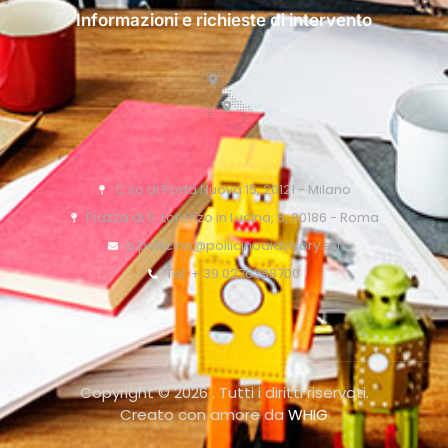
Informazioni e richieste di intervento
C.so di Porta Nuova 15, 20121 - Milano
Piazza di S. Lorenzo in Lucina, 6, 00186 - Roma
o.pollicino@pollicinoaidvisory.eu
Tel: + 39 0276388700
Copyright © 2026 . Tutti i diritti riservati.
Creato con amore da
WHIG