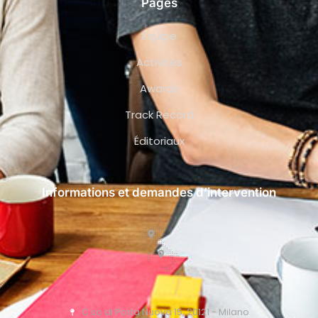
Pages
Équipe
Activités
Awards
Track Record
Éditoriaux
Informations et demandes d’intervention
C.so di Porta Nuova 15, 20121 - Milano