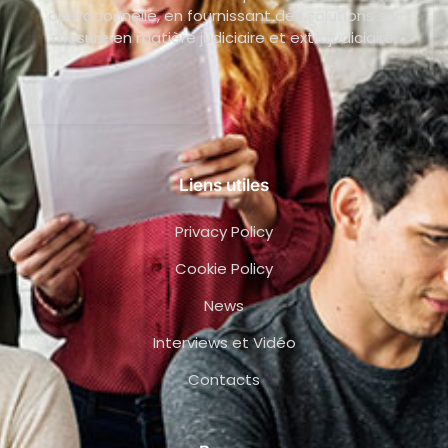
opérationnelle, en fournissant des solutions sur
mesure en matière judiciaire et extrajudiciaire.
Liens utiles
Privacy Policy
Cookie Policy
News
Interviews et Vidéo
Contacts