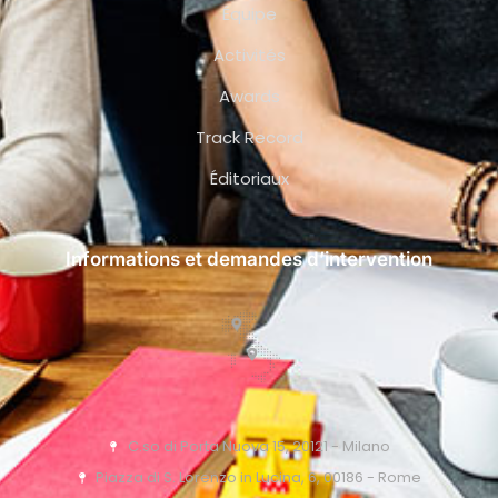
Équipe
Activités
Awards
Track Record
Éditoriaux
Informations et demandes d’intervention
C.so di Porta Nuova 15, 20121 - Milano
Piazza di S. Lorenzo in Lucina, 6, 00186 - Rome