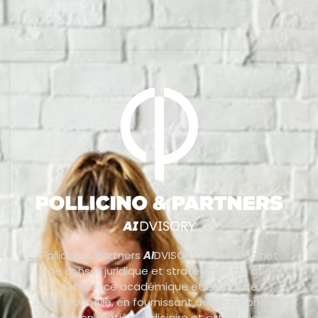
Pollicino & Partners
AI
DVISORY est un cabinet
de conseil juridique et stratégique qui allie
excellence académique et efficacité
opérationnelle, en fournissant des solutions sur
mesure en matière judiciaire et extrajudiciaire.