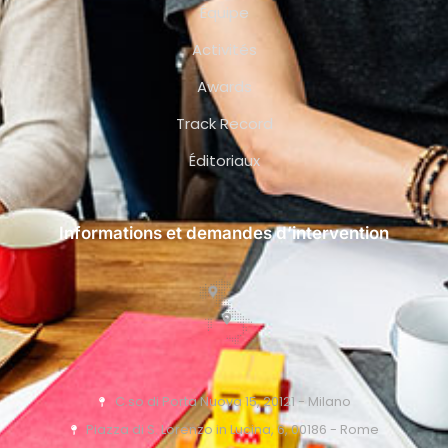
Équipe
Activités
Awards
Track Record
Éditoriaux
Informations et demandes d’intervention
C.so di Porta Nuova 15, 20121 - Milano
Piazza di S. Lorenzo in Lucina, 6, 00186 - Rome