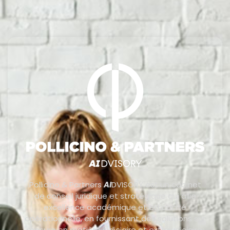
Pollicino & Partners
AI
DVISORY est un cabinet
de conseil juridique et stratégique qui allie
excellence académique et efficacité
opérationnelle, en fournissant des solutions sur
mesure en matière judiciaire et extrajudiciaire.