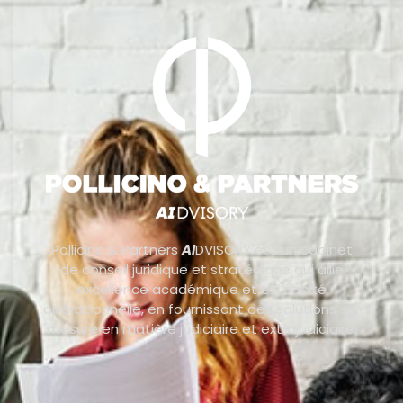
Pollicino & Partners
AI
DVISORY est un cabinet
de conseil juridique et stratégique qui allie
excellence académique et efficacité
opérationnelle, en fournissant des solutions sur
mesure en matière judiciaire et extrajudiciaire.