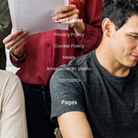
Liens utiles
Privacy Policy
Cookie Policy
News
Interviews et Vidéo
Contacts
Pages
Équipe
Activités