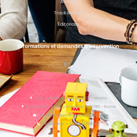
Awards
Track Record
Éditoriaux
Informations et demandes d’intervention
C.so di Porta Nuova 15, 20121 - Milano
Piazza di S. Lorenzo in Lucina, 6, 00186 - Rome
o.pollicino@pollicinoaidvisory.eu
Téléphone: + 39 02 76388700