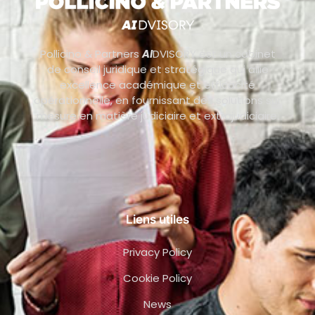
Pollicino & Partners
AI
DVISORY est un cabinet
de conseil juridique et stratégique qui allie
excellence académique et efficacité
opérationnelle, en fournissant des solutions sur
mesure en matière judiciaire et extrajudiciaire.
Liens utiles
Privacy Policy
Cookie Policy
News