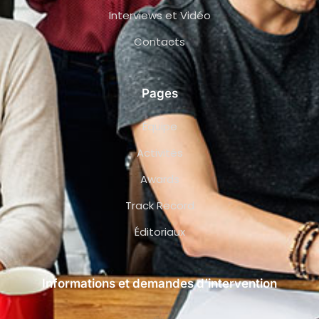
Interviews et Vidéo
Contacts
Pages
Équipe
Activités
Awards
Track Record
Éditoriaux
Informations et demandes d’intervention