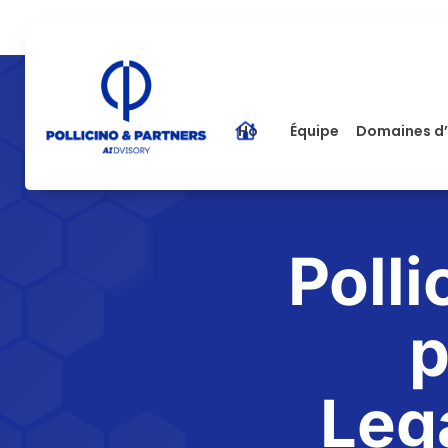
Home
Équipe
Domaines d’
Polli
p
Leg