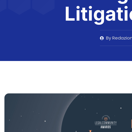
Litiga
By
Redazio