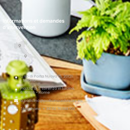
Informations et demandes
d’intervention
C.so di Porta Nuova 15, 20121
- Milano
Piazza di S. Lorenzo in Lucina,
6, 00186 - Rome
o.pollicino@pollicinoaidvisory.eu
Téléphone: + 39 02 76388700