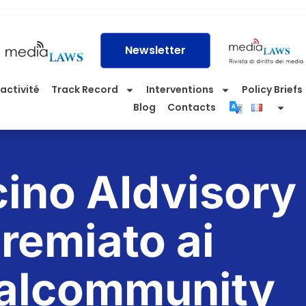
Newsletter
activité
Track Record
Interventions
Policy Briefs
Blog
Contacts
cino AIdvisory
remiato ai
alcommunity