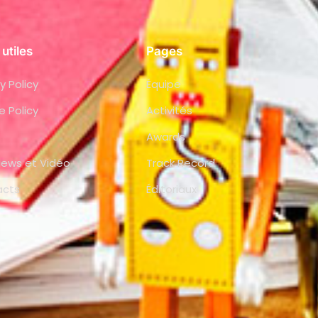
 utiles
Pages
y Policy
Équipe
e Policy
Activités
Awards
views et Vidéo
Track Record
acts
Éditoriaux