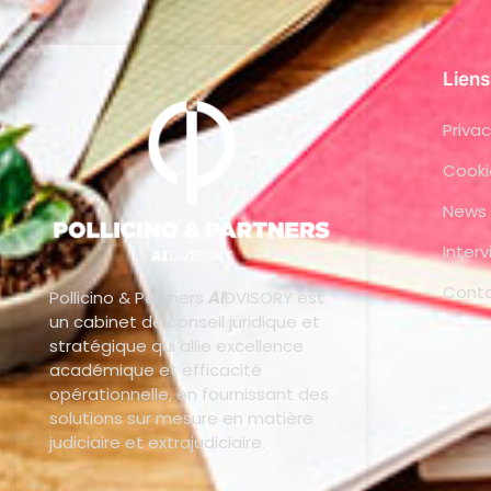
Liens
Privac
Cooki
News
Inter
Cont
Pollicino & Partners
AI
DVISORY est
un cabinet de conseil juridique et
stratégique qui allie excellence
académique et efficacité
opérationnelle, en fournissant des
solutions sur mesure en matière
judiciaire et extrajudiciaire.