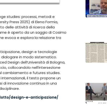
ange studies: processi, metodi e
rsity Press 2025) di Elena Formia,
o delle attività di ricerca della
volume è aperto da un saggio di Cosimo
he evoca e esplora la relazione tra
nticipazione, design e tecnologie
a dialogare in modo sistematico.
nced Design dell’Università di Bologna,
ccio, collocandolo nell’intersezione
i sul cambiamento e futures studies.
 internazionali, il testo propone un
i di innovazione continua in una
isciplinare.
otto/design-e-anticipazione/