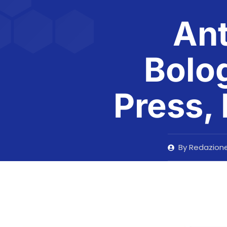
Ant
Bolo
Press,
By
Redazion