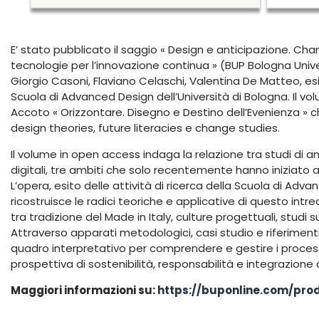
E’ stato pubblicato il saggio « Design e anticipazione. Ch
tecnologie per l’innovazione continua » (BUP Bologna Unive
Giorgio Casoni, Flaviano Celaschi, Valentina De Matteo, esit
Scuola di Advanced Design dell’Università di Bologna. Il 
Accoto « Orizzontare. Disegno e Destino dell’Evenienza » c
design theories, future literacies e change studies.
Il volume in open access indaga la relazione tra studi di a
digitali, tre ambiti che solo recentemente hanno iniziato 
L’opera, esito delle attività di ricerca della Scuola di Adva
ricostruisce le radici teoriche e applicative di questo intre
tra tradizione del Made in Italy, culture progettuali, stud
Attraverso apparati metodologici, casi studio e riferimenti
quadro interpretativo per comprendere e gestire i process
prospettiva di sostenibilità, responsabilità e integrazione d
Maggiori informazioni su:
https://buponline.com/prod