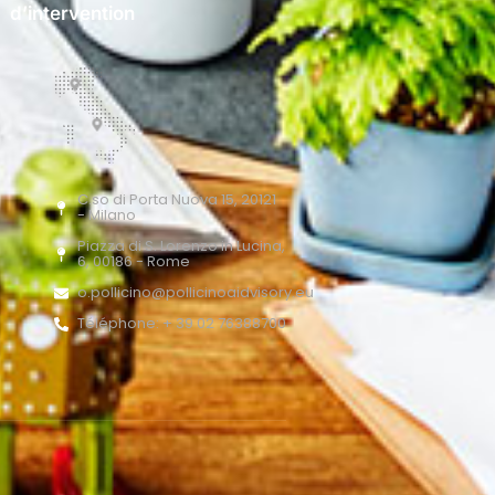
d’intervention
C.so di Porta Nuova 15, 20121
- Milano
Piazza di S. Lorenzo in Lucina,
6, 00186 - Rome
o.pollicino@pollicinoaidvisory.eu
Téléphone: + 39 02 76388700