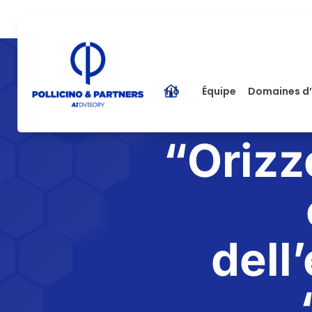
Home
Équipe
Domaines d’
“Orizz
dell