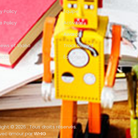
y Policy
Équipe
e Policy
Activités
Awards
views et Vidéo
Track Record
acts
Éditoriaux
ight © 2026 . Tous droits réservés.
avec amour par
WHIG