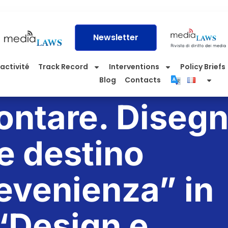
Newsletter
activité
Track Record
Interventions
Policy Briefs
Blog
Contacts
ontare. Diseg
e destino
’evenienza” in
“Design e