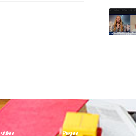
 utiles
Pages