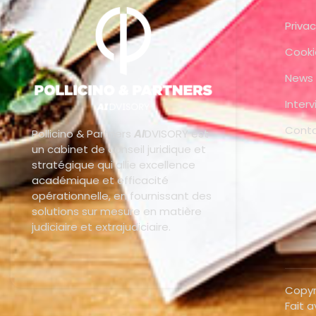
Privac
Cooki
News
Inter
Cont
Pollicino & Partners
AI
DVISORY est
un cabinet de conseil juridique et
stratégique qui allie excellence
académique et efficacité
opérationnelle, en fournissant des
solutions sur mesure en matière
judiciaire et extrajudiciaire.
Copyr
Fait 