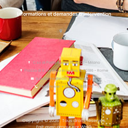
Informations et demandes d’intervention
C.so di Porta Nuova 15, 20121 - Milano
Piazza di S. Lorenzo in Lucina, 6, 00186 - Rome
o.pollicino@pollicinoaidvisory.eu
Téléphone: + 39 02 76388700
Copyright © 2026 . Tous droits réservés.
Fait avec amour par
WHIG