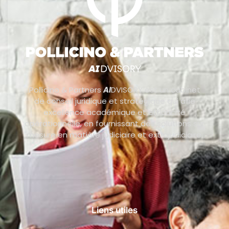
Pollicino & Partners
AI
DVISORY est un cabinet
de conseil juridique et stratégique qui allie
excellence académique et efficacité
opérationnelle, en fournissant des solutions sur
mesure en matière judiciaire et extrajudiciaire.
Liens utiles