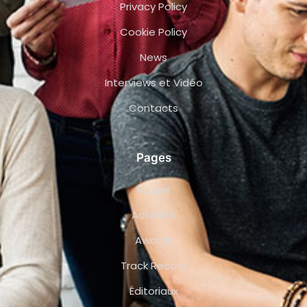
Privacy Policy
Cookie Policy
News
Interviews et Vidéo
Contacts
Pages
Équipe
Activités
Awards
Track Record
Éditoriaux