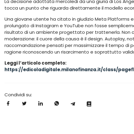
La decisione adottata mercoledi da una giuria di Los Ang
tocca un punto che riguarda direttamente il modello econ
Una giovane utente ha citato in giudizio Meta Platforms 
prolungato di Instagram e YouTube non fosse sempliceme
risultato di un ambiente progettato per trattenerla. Non co
moderazione: il cuore della causa è il design. Autoplay, notifi
raccomandazione pensati per massimizzare il tempo di pe
ragione riconoscendo un risarcimento e soprattutto vali
Leggi l’articolo completo:
https://edicoladigitale.milanofinanza.it/class/pag
Condividi su: