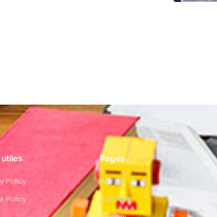
 utiles
Pages
y Policy
Équipe
e Policy
Activités
Awards