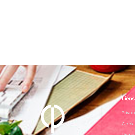
Liens
Privac
Cooki
News