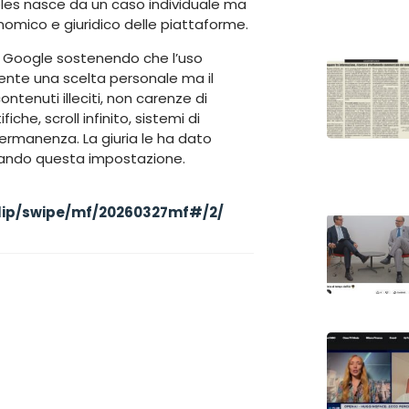
eles nasce da un caso individuale ma
omico e giuridico delle piattaforme.
e Google sostenendo che l’uso
nte una scelta personale ma il
ntenuti illeciti, non carenze di
che, scroll infinito, sistemi di
rmanenza. La giuria le ha dato
dando questa impostazione.
eflip/swipe/mf/20260327mf#/2/