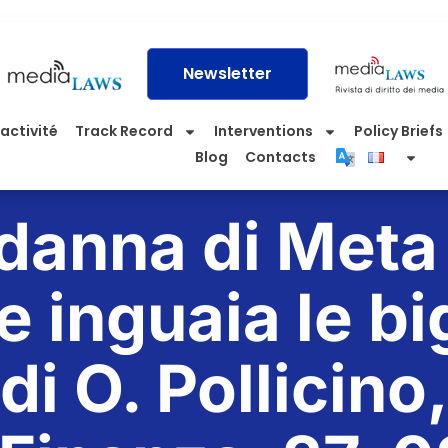
Newsletter
activité
Track Record
Interventions
Policy Briefs
Blog
Contacts
danna di Meta
 inguaia le bi
di O. Pollicino