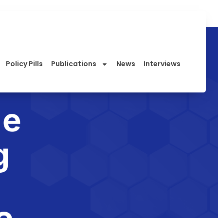
Policy Pills
Publications
News
Interviews
 e
g
,