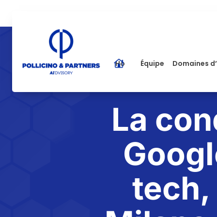
Home
Équipe
Domaines d’
La con
Google
tech, 