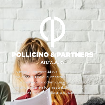
Pollicino & Partners
AI
DVISORY est un cabinet
de conseil juridique et stratégique qui allie
excellence académique et efficacité
opérationnelle, en fournissant des solutions sur
mesure en matière judiciaire et extrajudiciaire.