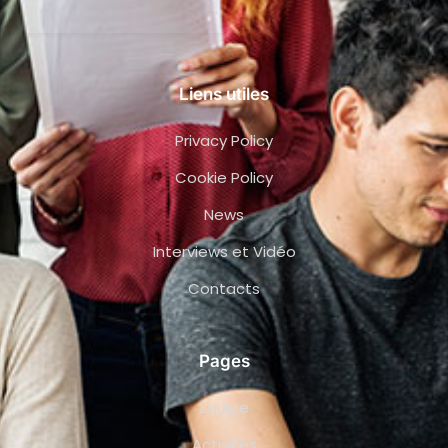
Liens utiles
Privacy Policy
Cookie Policy
News
Interviews et Vidéo
Contacts
Pages
Équipe
Activités