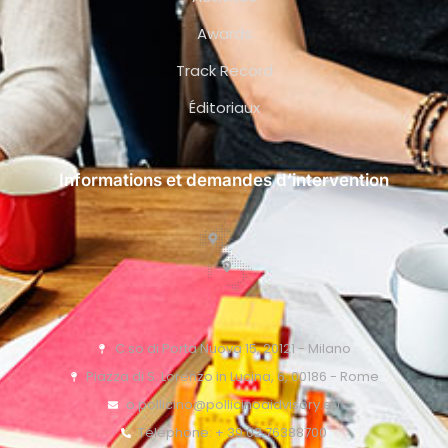
Awards
Track Record
Éditoriaux
Informations et demandes d’intervention
C.so di Porta Nuova 15, 20121 - Milano
Piazza di S. Lorenzo in Lucina, 6, 00186 - Rome
o.pollicino@pollicinoaidvisory.eu
Téléphone: + 39 02 76388700