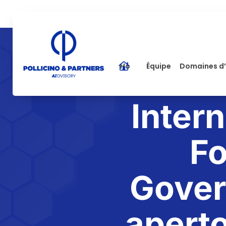
Home
Équipe
Domaines d’
Inter
Fo
Govern
aperto