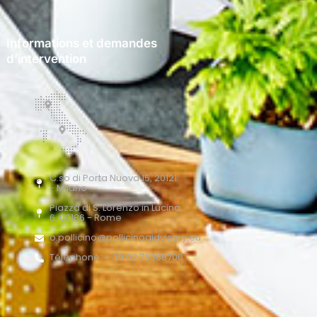
Informations et demandes
d’intervention
C.so di Porta Nuova 15, 20121
- Milano
Piazza di S. Lorenzo in Lucina,
6, 00186 - Rome
o.pollicino@pollicinoaidvisory.eu
Téléphone: + 39 02 76388700