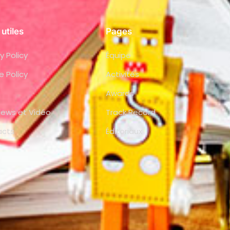
 utiles
Pages
y Policy
Équipe
e Policy
Activités
Awards
views et Vidéo
Track Record
acts
Éditoriaux