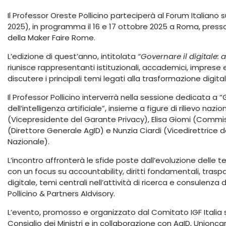
Il Professor Oreste Pollicino parteciperà al Forum Italiano s
2025), in programma il 16 e 17 ottobre 2025 a Roma, presso
della Maker Faire Rome.
L’edizione di quest’anno, intitolata
“Governare il digitale: 
riunisce rappresentanti istituzionali, accademici, imprese 
discutere i principali temi legati alla trasformazione digital
Il Professor Pollicino interverrà nella sessione dedicata
dell’intelligenza artificiale”, insieme a figure di rilievo na
(Vicepresidente del Garante Privacy), Elisa Giomi (Commi
(Direttore Generale AgID) e Nunzia Ciardi (Vicedirettrice d
Nazionale).
L’incontro affronterà le sfide poste dall’evoluzione delle tec
con un focus su accountability, diritti fondamentali, trasp
digitale, temi centrali nell’attività di ricerca e consulenza 
Pollicino & Partners AIdvisory.
L’evento, promosso e organizzato dal Comitato IGF Italia s
Consiglio dei Ministri e in collaborazione con AgID, Unioncam