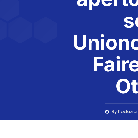
s
Union
Fair
Ot
By
Redazio