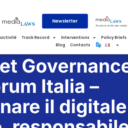
Newsletter
activité
Track Record
Interventions
Policy Briefs
Blog
Contacts
net Governanc
rum Italia –
are il digitale
, responsabile