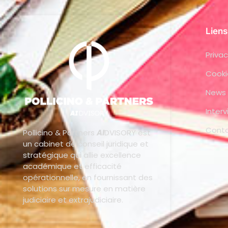
Liens
Privac
Cooki
News
Inter
Cont
Pollicino & Partners
AI
DVISORY est
un cabinet de conseil juridique et
stratégique qui allie excellence
académique et efficacité
opérationnelle, en fournissant des
solutions sur mesure en matière
judiciaire et extrajudiciaire.