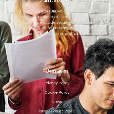
Pollicino & Partners
AI
DVISORY est un cabinet
de conseil juridique et stratégique qui allie
excellence académique et efficacité
opérationnelle, en fournissant des solutions sur
mesure en matière judiciaire et extrajudiciaire.
Liens utiles
Privacy Policy
Cookie Policy
News
Interviews et Vidéo