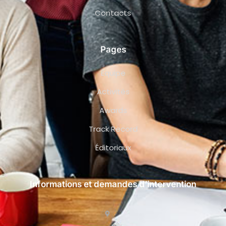
Contacts
Pages
Équipe
Activités
Awards
Track Record
Éditoriaux
Informations et demandes d’intervention