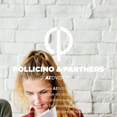
Pollicino & Partners
AI
DVISORY est un cabinet
de conseil juridique et stratégique qui allie
excellence académique et efficacité
opérationnelle, en fournissant des solutions sur
mesure en matière judiciaire et extrajudiciaire.