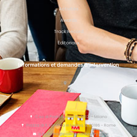
Activités
Awards
Track Record
Éditoriaux
Informations et demandes d’intervention
C.so di Porta Nuova 15, 20121 - Milano
Piazza di S. Lorenzo in Lucina, 6, 00186 - Rome
o.pollicino@pollicinoaidvisory.eu