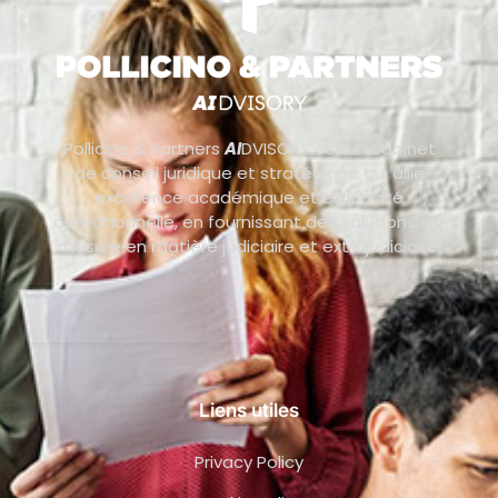
Pollicino & Partners
AI
DVISORY est un cabinet
de conseil juridique et stratégique qui allie
excellence académique et efficacité
opérationnelle, en fournissant des solutions sur
mesure en matière judiciaire et extrajudiciaire.
Liens utiles
Privacy Policy