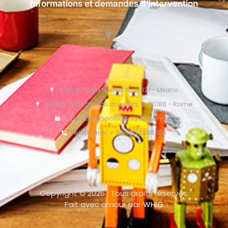
Informations et demandes d’intervention
C.so di Porta Nuova 15, 20121 - Milano
Piazza di S. Lorenzo in Lucina, 6, 00186 - Rome
o.pollicino@pollicinoaidvisory.eu
Téléphone: + 39 02 76388700
Copyright © 2026 . Tous droits réservés.
Fait avec amour par
WHIG