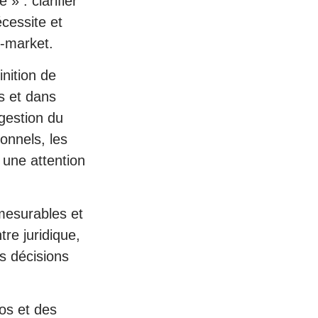
» : clarifier
cessite et
o-market.
inition de
és et dans
 gestion du
onnels, les
 une attention
 mesurables et
re juridique,
s décisions
os et des