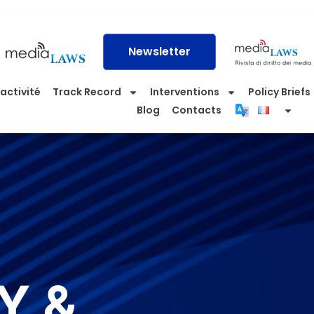
Newsletter
activité
Track Record
Interventions
Policy Briefs
Blog
Contacts
Y &