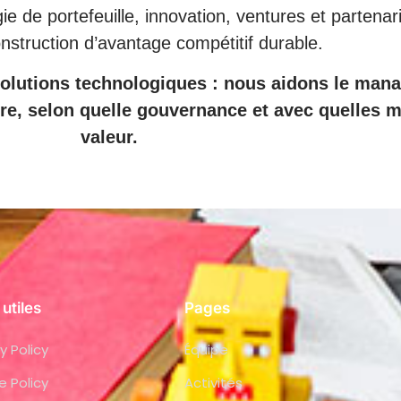
gie de portefeuille, innovation, ventures et partena
nstruction d’avantage compétitif durable.
olutions technologiques : nous aidons le man
dre, selon quelle gouvernance et avec quelles 
valeur.
 utiles
Pages
y Policy
Équipe
e Policy
Activités