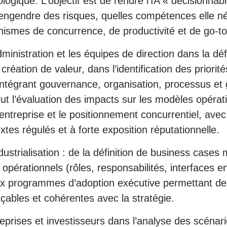
ique. L’objectif est de rendre l’IA « décisionnable 
e engendre des risques, quelles compétences elle né
ismes de concurrence, de productivité et de go-t
ministration et les équipes de direction dans la déf
 création de valeur, dans l’identification des priorit
e intégrant gouvernance, organisation, processus et
 l’évaluation des impacts sur les modèles opérati
’entreprise et le positionnement concurrentiel, avec
xtes régulés et à forte exposition réputationnelle.
ustrialisation : de la définition de business cases
pérationnels (rôles, responsabilités, interfaces ent
aux programmes d’adoption exécutive permettant de
açables et cohérentes avec la stratégie.
rises et investisseurs dans l’analyse des scénari