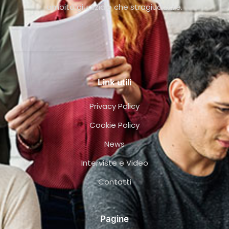
ambito giudiziale che stragiudiziale.
Link utili
Privacy Policy
Cookie Policy
News
Interviste e Video
Contatti
Pagine