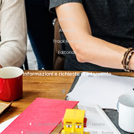
Team
Attività
Awards
Track Record
Editoriali
Informazioni e richieste di intervento
C.so di Porta Nuova 15, 20121 - Milano
Piazza di S. Lorenzo in Lucina, 6, 00186 - Roma