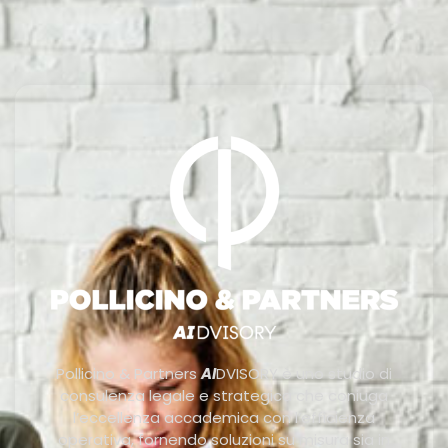
Pollicino & Partners
AI
DVISORY è uno studio di
consulenza legale e strategica che coniuga
l’eccellenza accademica con l’efficienza
operativa, fornendo soluzioni su misura sia in