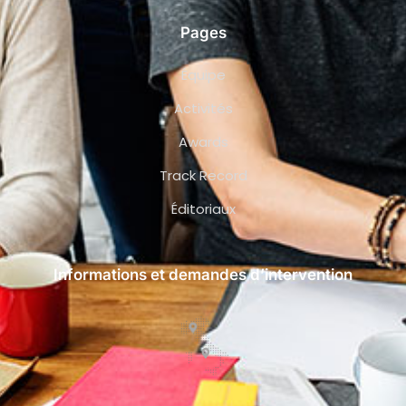
Pages
Équipe
Activités
Awards
Track Record
Éditoriaux
Informations et demandes d’intervention