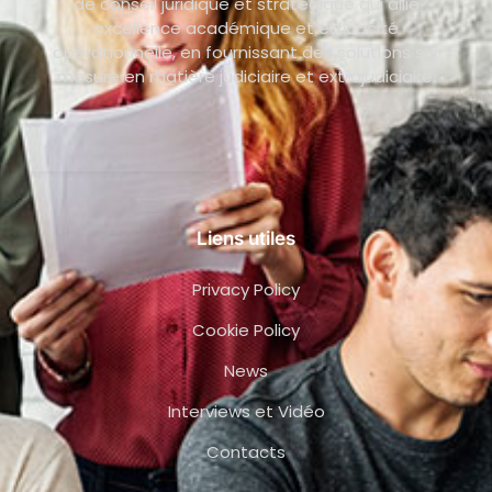
de conseil juridique et stratégique qui allie
excellence académique et efficacité
opérationnelle, en fournissant des solutions sur
mesure en matière judiciaire et extrajudiciaire.
Liens utiles
Privacy Policy
Cookie Policy
News
Interviews et Vidéo
Contacts