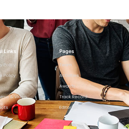
l Links
Pages
y Policy
Team
e Policy
Activities
Awards
views & Video
Track Record
acts
Editorials