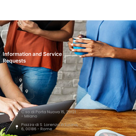
Information and Service
Requests
C.so di Porta Nuova 15, 20121
- Milano
Piazza di S. Lorenzo in Lucina,
6, 00186 - Rome