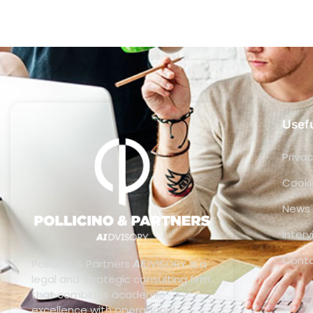
Usefu
Privac
Cooki
News
Inter
Cont
Pollicino & Partners
AI
DVISORY is a
legal and strategic consulting firm
that combines academic
excellence with operational