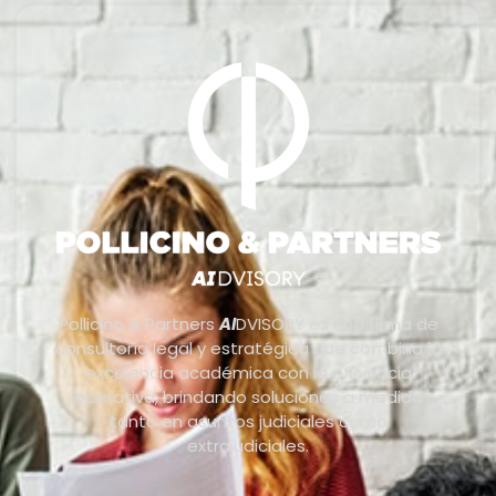
Pollicino & Partners
AI
DVISORY es una firma de
consultoría legal y estratégica que combina la
excelencia académica con la eficiencia
operativa, brindando soluciones a medida
tanto en asuntos judiciales como
extrajudiciales.