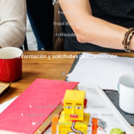
Actividades
Premios
Track Record
Editoriales
Información y solicitudes de intervención
C.so di Porta Nuova 15, 20121 - Milano
Piazza di S. Lorenzo in Lucina, 6, 00186 - Rome
o.pollicino@pollicinoaidvisory.eu
Teléfono: + 39 02 76388700