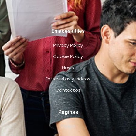
Enlaces útiles
Privacy Policy
Cookie Policy
News
Entrevistas y vídeos
Contactos
Paginas
Equipo