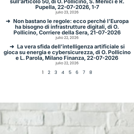
sull’articolo 50, di O. Pollicino, S. Menici e R.
Pupella, 22-07-2026, 1-7
julio 23, 2026
Non bastano le regole: ecco perché l’Europa
ha bisogno di infrastrutture digitali, di O.
Pollicino, Corriere della Sera, 21-07-2026
julio 22, 2026
La vera sfida dell’intelligenza artificiale si
gioca su energia e cybersicurezza, di O. Pollicino
e L. Parola, Milano Finanza, 22-07-2026
julio 22, 2026
1
2
3
4
5
6
7
8