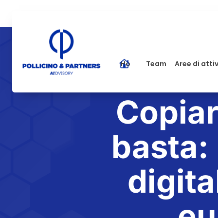
Home
Team
Aree di atti
Copiar
basta:
digita
eu