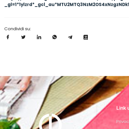
_gl=1*1ylzrd*_gcl_au*MTU2MTQ3NzM2OS4xNzgzNDk1
Condividi su:
Link u
Privac