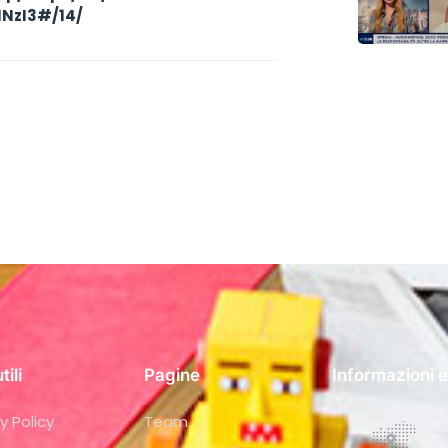
NzI3#/14/
tili
Pagine
Informazioni e
y Policy
Team