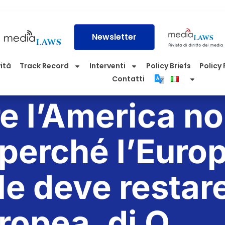
Newsletter
vità
Track Record
Interventi
Policy Briefs
Policy P
Contatti
e l’America n
 perché l’Euro
le deve restar
ropea, di O.