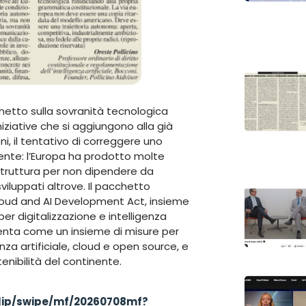
hetto sulla sovranità tecnologica
ziative che si aggiungono alla già
i, il tentativo di correggere uno
dente: l’Europa ha prodotto molte
struttura per non dipendere da
iluppati altrove. Il pacchetto
 Cloud and AI Development Act, insieme
r digitalizzazione e intelligenza
senta come un insieme di misure per
nza artificiale, cloud e open source, e
enibilità del continente.
eflip/swipe/mf/20260708mf?