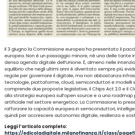
Il 3 giugno la Commissione europea ha presentato il pacc
europea. Non è un passaggio minore, né una delle tante ini
densa agenda digitale dell’Unione. È, almeno nelle intenzion
squilibrio che negli ultimi anni è diventato sempre più evi
regole per governare il digitale, ma non abbastanza infra
tecnologie, piattaforme, cloud, semiconduttori e modelli sv
comprende due proposte legislative, il Chips Act 2.0 e il
alla strategia europea sull’open source e a una roadmap pe
artificiale nel settore energetico. La Commissione lo pre
rafforzare la capacità europea in semiconduttori, intellige
quindi per accrescere autonomia digitale, resilienza e sost
Leggi l’articolo completo:
https://edicoladigitale.milanofinanza.it/class/pag