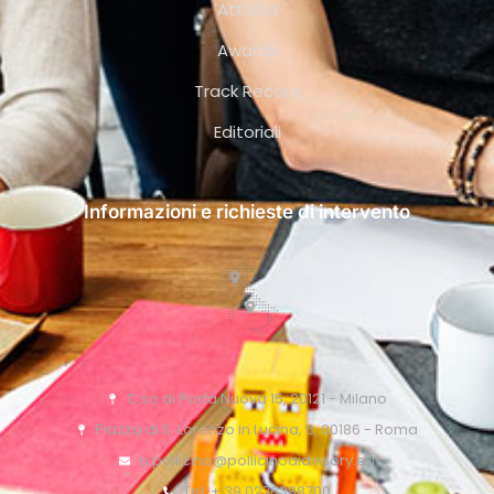
Attività
Awards
Track Record
Editoriali
Informazioni e richieste di intervento
C.so di Porta Nuova 15, 20121 - Milano
Piazza di S. Lorenzo in Lucina, 6, 00186 - Roma
o.pollicino@pollicinoaidvisory.eu
Tel: + 39 0276388700