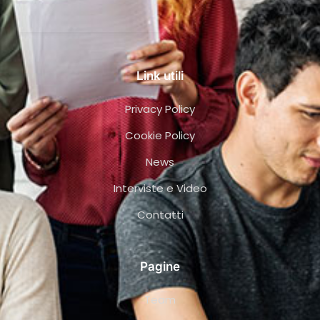
Link utili
Privacy Policy
Cookie Policy
News
Interviste e Video
Contatti
Pagine
Team