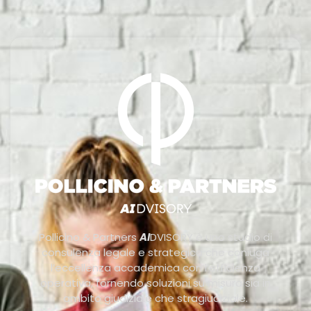
Pollicino & Partners
AI
DVISORY è uno studio di
consulenza legale e strategica che coniuga
l’eccellenza accademica con l’efficienza
operativa, fornendo soluzioni su misura sia in
ambito giudiziale che stragiudiziale.