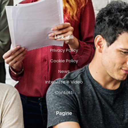
Link utili
Privacy Policy
Cookie Policy
News
Interviste e Video
Contatti
Pagine
Team