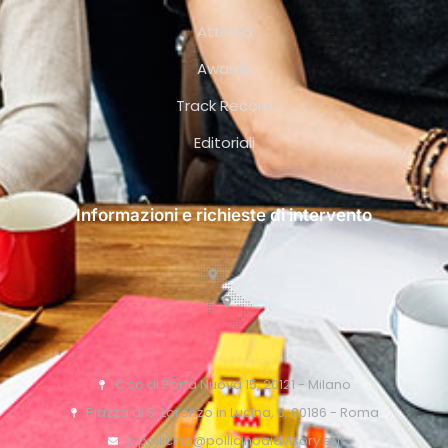
Attività
Awards
Track Record
Editoriali
Informazioni e richieste di intervento
C.so di Porta Nuova 15, 20121 - Milano
Piazza di S. Lorenzo in Lucina, 6, 00186 - Roma
o.pollicino@pollicinoaidvisory.eu